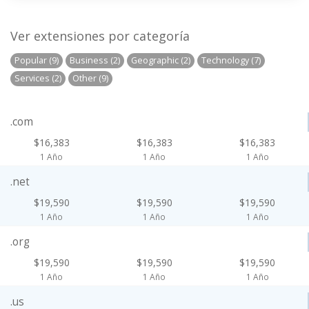
Ver extensiones por categoría
Popular (9)
Business (2)
Geographic (2)
Technology (7)
Services (2)
Other (9)
.com
$16,383
$16,383
$16,383
1 Año
1 Año
1 Año
.net
$19,590
$19,590
$19,590
1 Año
1 Año
1 Año
.org
$19,590
$19,590
$19,590
1 Año
1 Año
1 Año
.us