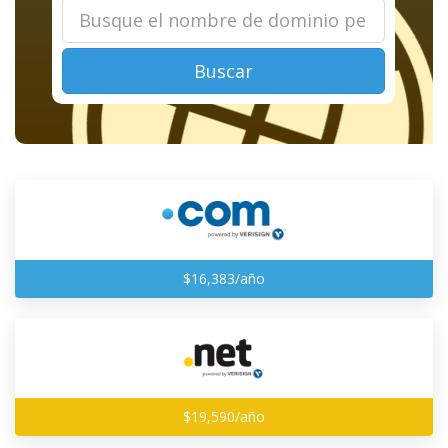
Buscar
$16,383/año
$19,590/año